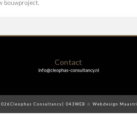
w bouwproject.
Contact
info@cleophas-consultancy.nl
2026
Cleophas Consultancy
| 043WEB ☆ Webdesign Maastr