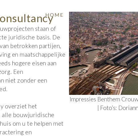
onsultancy
HOME
OVER CLEOPHAS
D
ouwprojecten staan of
te juridische basis. De
van betrokken partijen,
ing en maatschappelijke
eeds hogere eisen aan
zorg. Een
an niet zonder een
ed.
Impressies Benthem Crouw
y overziet het
| Foto’s: Dorian
 alle bouwjuridische
 huis om u te helpen met
ractering en